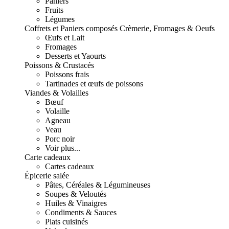
Paniers
Fruits
Légumes
Coffrets et Paniers composés
Crèmerie, Fromages & Oeufs
Œufs et Lait
Fromages
Desserts et Yaourts
Poissons & Crustacés
Poissons frais
Tartinades et œufs de poissons
Viandes & Volailles
Bœuf
Volaille
Agneau
Veau
Porc noir
Voir plus...
Carte cadeaux
Cartes cadeaux
Épicerie salée
Pâtes, Céréales & Légumineuses
Soupes & Veloutés
Huiles & Vinaigres
Condiments & Sauces
Plats cuisinés