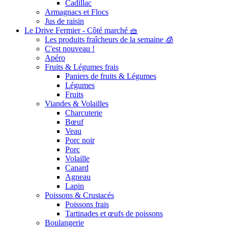
Cadillac
Armagnacs et Flocs
Jus de raisin
Le Drive Fermier - Côté marché 🧺
Les produits fraîcheurs de la semaine 🧊
C'est nouveau !
Apéro
Fruits & Légumes frais
Paniers de fruits & Légumes
Légumes
Fruits
Viandes & Volailles
Charcuterie
Bœuf
Veau
Porc noir
Porc
Volaille
Canard
Agneau
Lapin
Poissons & Crustacés
Poissons frais
Tartinades et œufs de poissons
Boulangerie