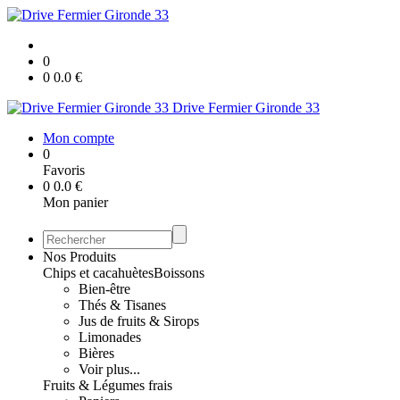
0
0
0.0
€
Drive Fermier Gironde 33
Mon compte
0
Favoris
0
0.0
€
Mon panier
Nos Produits
Chips et cacahuètes
Boissons
Bien-être
Thés & Tisanes
Jus de fruits & Sirops
Limonades
Bières
Voir plus...
Fruits & Légumes frais