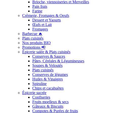
Brioche, viennoiseries et Merveilles
Pain frais
Farine
Crèmerie, Fromages & Oeufs
Dessert et Yaourts
Œufs et Lait
Fromages
Barbecue 🔥
Plats cuisinés
Nos produits BIO
Promotions 📢
Épicerie salée & Plats cuisinés
Conserves & Sauces
Pâtes, Céréales & Légumineuses
Soupes & Veloutés
Plats cuisinés
Conserves de légumes
Huiles & Vinaigres
Spiruline
Chips et cacahuètes
Épicerie sucrée
Confiseries
Fruits moelleux & secs
Gâteaux & Biscuits
Compotes & Purées de fruits