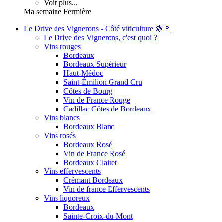
Voir plus...
Ma semaine Fermière
Le Drive des Vignerons - Côté viticulture 🍇🍷
Le Drive des Vignerons, c'est quoi ?
Vins rouges
Bordeaux
Bordeaux Supérieur
Haut-Médoc
Saint-Émilion Grand Cru
Côtes de Bourg
Vin de France Rouge
Cadillac Côtes de Bordeaux
Vins blancs
Bordeaux Blanc
Vins rosés
Bordeaux Rosé
Vin de France Rosé
Bordeaux Clairet
Vins effervescents
Crémant Bordeaux
Vin de france Effervescents
Vins liquoreux
Bordeaux
Sainte-Croix-du-Mont