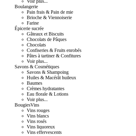
Voir plus...
Boulangerie
Pain frais & Pain de mie
Brioche & Viennoiserie
Farine
Épicerie sucrée
Gâteaux et Biscuits
Chocolats de Pâques
Chocolats
Confiseries & Fruits enrobés
Pâtes à tartiner & Confitures
Voir plus...
Savons & Cosmétiques
Savons & Shampoing
Huiles & Macérât huileux
Baumes
Crèmes hydratantes
Eau florale & Lotions
Voir plus...
Bougies
Vins
Vins rouges
Vins blancs
Vins rosés
Vins liquoreux
Vins effervescents