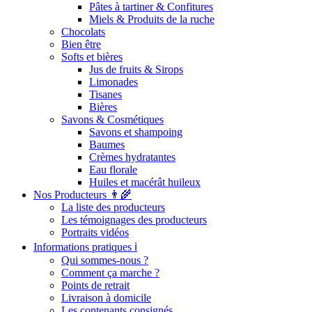
Pâtes à tartiner & Confitures
Miels & Produits de la ruche
Chocolats
Bien être
Softs et bières
Jus de fruits & Sirops
Limonades
Tisanes
Bières
Savons & Cosmétiques
Savons et shampoing
Baumes
Crèmes hydratantes
Eau florale
Huiles et macérât huileux
Nos Producteurs 👨‍🌾
La liste des producteurs
Les témoignages des producteurs
Portraits vidéos
Informations pratiques ℹ️
Qui sommes-nous ?
Comment ça marche ?
Points de retrait
Livraison à domicile
Les contenants consignés