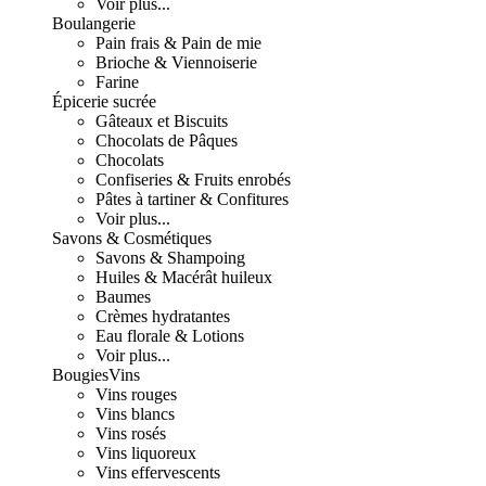
Voir plus...
Boulangerie
Pain frais & Pain de mie
Brioche & Viennoiserie
Farine
Épicerie sucrée
Gâteaux et Biscuits
Chocolats de Pâques
Chocolats
Confiseries & Fruits enrobés
Pâtes à tartiner & Confitures
Voir plus...
Savons & Cosmétiques
Savons & Shampoing
Huiles & Macérât huileux
Baumes
Crèmes hydratantes
Eau florale & Lotions
Voir plus...
Bougies
Vins
Vins rouges
Vins blancs
Vins rosés
Vins liquoreux
Vins effervescents