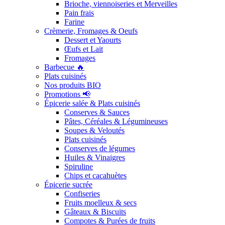
Brioche, viennoiseries et Merveilles
Pain frais
Farine
Crèmerie, Fromages & Oeufs
Dessert et Yaourts
Œufs et Lait
Fromages
Barbecue 🔥
Plats cuisinés
Nos produits BIO
Promotions 📢
Épicerie salée & Plats cuisinés
Conserves & Sauces
Pâtes, Céréales & Légumineuses
Soupes & Veloutés
Plats cuisinés
Conserves de légumes
Huiles & Vinaigres
Spiruline
Chips et cacahuètes
Épicerie sucrée
Confiseries
Fruits moelleux & secs
Gâteaux & Biscuits
Compotes & Purées de fruits