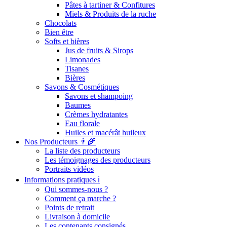
Pâtes à tartiner & Confitures
Miels & Produits de la ruche
Chocolats
Bien être
Softs et bières
Jus de fruits & Sirops
Limonades
Tisanes
Bières
Savons & Cosmétiques
Savons et shampoing
Baumes
Crèmes hydratantes
Eau florale
Huiles et macérât huileux
Nos Producteurs 👨‍🌾
La liste des producteurs
Les témoignages des producteurs
Portraits vidéos
Informations pratiques ℹ️
Qui sommes-nous ?
Comment ça marche ?
Points de retrait
Livraison à domicile
Les contenants consignés