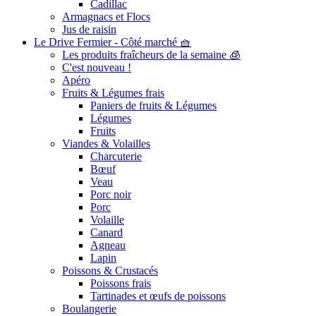
Cadillac
Armagnacs et Flocs
Jus de raisin
Le Drive Fermier - Côté marché 🧺
Les produits fraîcheurs de la semaine 🧊
C'est nouveau !
Apéro
Fruits & Légumes frais
Paniers de fruits & Légumes
Légumes
Fruits
Viandes & Volailles
Charcuterie
Bœuf
Veau
Porc noir
Porc
Volaille
Canard
Agneau
Lapin
Poissons & Crustacés
Poissons frais
Tartinades et œufs de poissons
Boulangerie