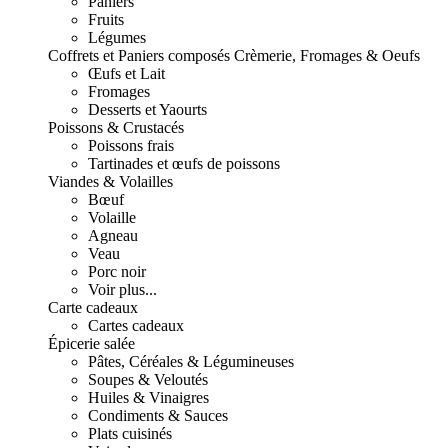
Paniers
Fruits
Légumes
Coffrets et Paniers composés
Crèmerie, Fromages & Oeufs
Œufs et Lait
Fromages
Desserts et Yaourts
Poissons & Crustacés
Poissons frais
Tartinades et œufs de poissons
Viandes & Volailles
Bœuf
Volaille
Agneau
Veau
Porc noir
Voir plus...
Carte cadeaux
Cartes cadeaux
Épicerie salée
Pâtes, Céréales & Légumineuses
Soupes & Veloutés
Huiles & Vinaigres
Condiments & Sauces
Plats cuisinés