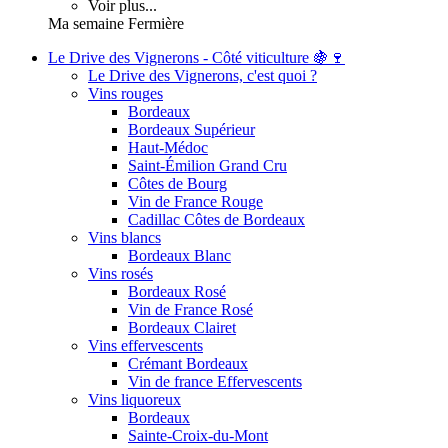
Voir plus...
Ma semaine Fermière
Le Drive des Vignerons - Côté viticulture 🍇🍷
Le Drive des Vignerons, c'est quoi ?
Vins rouges
Bordeaux
Bordeaux Supérieur
Haut-Médoc
Saint-Émilion Grand Cru
Côtes de Bourg
Vin de France Rouge
Cadillac Côtes de Bordeaux
Vins blancs
Bordeaux Blanc
Vins rosés
Bordeaux Rosé
Vin de France Rosé
Bordeaux Clairet
Vins effervescents
Crémant Bordeaux
Vin de france Effervescents
Vins liquoreux
Bordeaux
Sainte-Croix-du-Mont