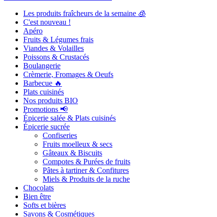
Les produits fraîcheurs de la semaine 🧊
C'est nouveau !
Apéro
Fruits & Légumes frais
Viandes & Volailles
Poissons & Crustacés
Boulangerie
Crèmerie, Fromages & Oeufs
Barbecue 🔥
Plats cuisinés
Nos produits BIO
Promotions 📢
Épicerie salée & Plats cuisinés
Épicerie sucrée
Confiseries
Fruits moelleux & secs
Gâteaux & Biscuits
Compotes & Purées de fruits
Pâtes à tartiner & Confitures
Miels & Produits de la ruche
Chocolats
Bien être
Softs et bières
Savons & Cosmétiques