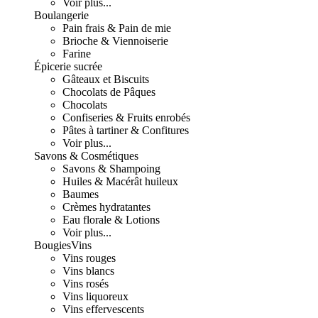
Voir plus...
Boulangerie
Pain frais & Pain de mie
Brioche & Viennoiserie
Farine
Épicerie sucrée
Gâteaux et Biscuits
Chocolats de Pâques
Chocolats
Confiseries & Fruits enrobés
Pâtes à tartiner & Confitures
Voir plus...
Savons & Cosmétiques
Savons & Shampoing
Huiles & Macérât huileux
Baumes
Crèmes hydratantes
Eau florale & Lotions
Voir plus...
Bougies
Vins
Vins rouges
Vins blancs
Vins rosés
Vins liquoreux
Vins effervescents