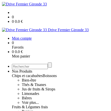
0
0
0.0
€
Drive Fermier Gironde 33
Mon compte
0
Favoris
0
0.0
€
Mon panier
Nos Produits
Chips et cacahuètes
Boissons
Bien-être
Thés & Tisanes
Jus de fruits & Sirops
Limonades
Bières
Voir plus...
Fruits & Légumes frais