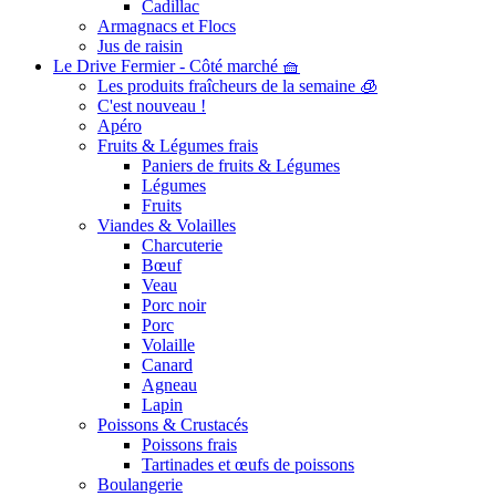
Cadillac
Armagnacs et Flocs
Jus de raisin
Le Drive Fermier - Côté marché 🧺
Les produits fraîcheurs de la semaine 🧊
C'est nouveau !
Apéro
Fruits & Légumes frais
Paniers de fruits & Légumes
Légumes
Fruits
Viandes & Volailles
Charcuterie
Bœuf
Veau
Porc noir
Porc
Volaille
Canard
Agneau
Lapin
Poissons & Crustacés
Poissons frais
Tartinades et œufs de poissons
Boulangerie