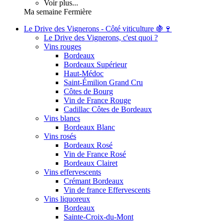
Voir plus...
Ma semaine Fermière
Le Drive des Vignerons - Côté viticulture 🍇🍷
Le Drive des Vignerons, c'est quoi ?
Vins rouges
Bordeaux
Bordeaux Supérieur
Haut-Médoc
Saint-Émilion Grand Cru
Côtes de Bourg
Vin de France Rouge
Cadillac Côtes de Bordeaux
Vins blancs
Bordeaux Blanc
Vins rosés
Bordeaux Rosé
Vin de France Rosé
Bordeaux Clairet
Vins effervescents
Crémant Bordeaux
Vin de france Effervescents
Vins liquoreux
Bordeaux
Sainte-Croix-du-Mont