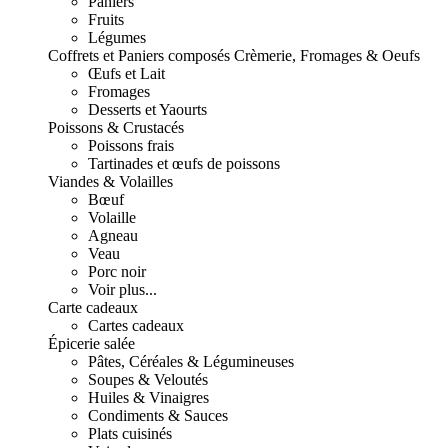
Paniers
Fruits
Légumes
Coffrets et Paniers composés
Crèmerie, Fromages & Oeufs
Œufs et Lait
Fromages
Desserts et Yaourts
Poissons & Crustacés
Poissons frais
Tartinades et œufs de poissons
Viandes & Volailles
Bœuf
Volaille
Agneau
Veau
Porc noir
Voir plus...
Carte cadeaux
Cartes cadeaux
Épicerie salée
Pâtes, Céréales & Légumineuses
Soupes & Veloutés
Huiles & Vinaigres
Condiments & Sauces
Plats cuisinés