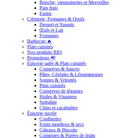
Brioche, viennoiseries et Merveilles
Pain frais
Farine
Crèmerie, Fromages & Oeufs
Dessert et Yaourts
Œufs et Lait
Fromages
Barbecue 🔥
Plats cuisinés
Nos produits BIO
Promotions 📢
Épicerie salée & Plats cuisinés
Conserves & Sauces
Pâtes, Céréales & Légumineuses
Soupes & Veloutés
Plats cuisinés
Conserves de légumes
Huiles & Vinaigres
Spiruline
Chips et cacahuètes
Épicerie sucrée
Confiseries
Fruits moelleux & secs
Gâteaux & Biscuits
Compotes & Purées de fruits