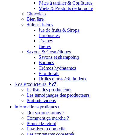
Pâtes à tartiner & Confitures
Miels & Produits de la ruche
Chocolats
Bien être
Softs et bières
Jus de fruits & Sirops
Limonades
Tisanes
Bières
Savons & Cosmétiques
Savons et shampoing
Baumes
Crèmes hydratantes
Eau florale
Huiles et macérât huileux
Nos Producteurs 👨‍🌾
La liste des producteurs
Les témoignages des producteurs
Portraits vidéos
Informations pratiques ℹ️
Qui sommes-nous ?
Comment ça marche ?
Points de retrait
Livraison à domicile
Les contenants consignés