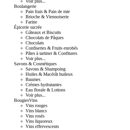
Voir plus...
Boulangerie
Pain frais & Pain de mie
Brioche & Viennoiserie
Farine
Épicerie sucrée
Gâteaux et Biscuits
Chocolats de Pâques
Chocolats
Confiseries & Fruits enrobés
Pâtes à tartiner & Confitures
Voir plus...
Savons & Cosmétiques
Savons & Shampoing
Huiles & Macérât huileux
Baumes
Crèmes hydratantes
Eau florale & Lotions
Voir plus...
Bougies
Vins
Vins rouges
Vins blancs
Vins rosés
Vins liquoreux
Vins effervescents