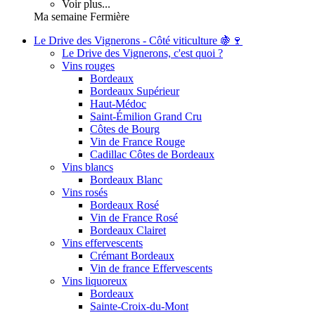
Voir plus...
Ma semaine Fermière
Le Drive des Vignerons - Côté viticulture 🍇🍷
Le Drive des Vignerons, c'est quoi ?
Vins rouges
Bordeaux
Bordeaux Supérieur
Haut-Médoc
Saint-Émilion Grand Cru
Côtes de Bourg
Vin de France Rouge
Cadillac Côtes de Bordeaux
Vins blancs
Bordeaux Blanc
Vins rosés
Bordeaux Rosé
Vin de France Rosé
Bordeaux Clairet
Vins effervescents
Crémant Bordeaux
Vin de france Effervescents
Vins liquoreux
Bordeaux
Sainte-Croix-du-Mont