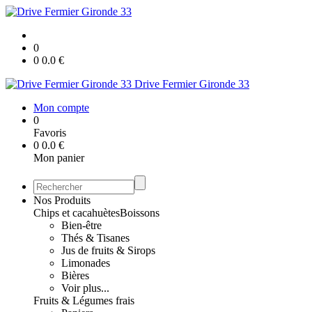
0
0
0.0
€
Drive Fermier Gironde 33
Mon compte
0
Favoris
0
0.0
€
Mon panier
Nos Produits
Chips et cacahuètes
Boissons
Bien-être
Thés & Tisanes
Jus de fruits & Sirops
Limonades
Bières
Voir plus...
Fruits & Légumes frais