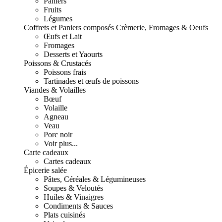
Paniers
Fruits
Légumes
Coffrets et Paniers composés
Crèmerie, Fromages & Oeufs
Œufs et Lait
Fromages
Desserts et Yaourts
Poissons & Crustacés
Poissons frais
Tartinades et œufs de poissons
Viandes & Volailles
Bœuf
Volaille
Agneau
Veau
Porc noir
Voir plus...
Carte cadeaux
Cartes cadeaux
Épicerie salée
Pâtes, Céréales & Légumineuses
Soupes & Veloutés
Huiles & Vinaigres
Condiments & Sauces
Plats cuisinés