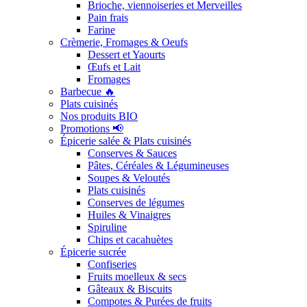
Brioche, viennoiseries et Merveilles
Pain frais
Farine
Crèmerie, Fromages & Oeufs
Dessert et Yaourts
Œufs et Lait
Fromages
Barbecue 🔥
Plats cuisinés
Nos produits BIO
Promotions 📢
Épicerie salée & Plats cuisinés
Conserves & Sauces
Pâtes, Céréales & Légumineuses
Soupes & Veloutés
Plats cuisinés
Conserves de légumes
Huiles & Vinaigres
Spiruline
Chips et cacahuètes
Épicerie sucrée
Confiseries
Fruits moelleux & secs
Gâteaux & Biscuits
Compotes & Purées de fruits