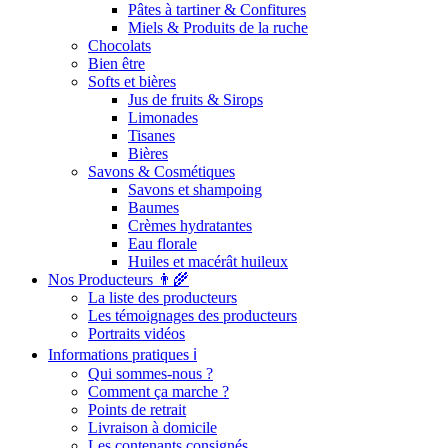
Pâtes à tartiner & Confitures
Miels & Produits de la ruche
Chocolats
Bien être
Softs et bières
Jus de fruits & Sirops
Limonades
Tisanes
Bières
Savons & Cosmétiques
Savons et shampoing
Baumes
Crèmes hydratantes
Eau florale
Huiles et macérât huileux
Nos Producteurs 👨‍🌾
La liste des producteurs
Les témoignages des producteurs
Portraits vidéos
Informations pratiques ℹ️
Qui sommes-nous ?
Comment ça marche ?
Points de retrait
Livraison à domicile
Les contenants consignés