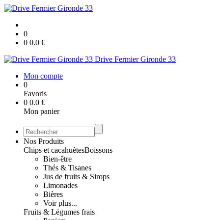
0
0
0.0
€
Drive Fermier Gironde 33
Mon compte
0
Favoris
0
0.0
€
Mon panier
Nos Produits
Chips et cacahuètes
Boissons
Bien-être
Thés & Tisanes
Jus de fruits & Sirops
Limonades
Bières
Voir plus...
Fruits & Légumes frais