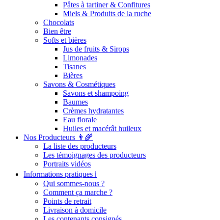
Pâtes à tartiner & Confitures
Miels & Produits de la ruche
Chocolats
Bien être
Softs et bières
Jus de fruits & Sirops
Limonades
Tisanes
Bières
Savons & Cosmétiques
Savons et shampoing
Baumes
Crèmes hydratantes
Eau florale
Huiles et macérât huileux
Nos Producteurs 👨‍🌾
La liste des producteurs
Les témoignages des producteurs
Portraits vidéos
Informations pratiques ℹ️
Qui sommes-nous ?
Comment ça marche ?
Points de retrait
Livraison à domicile
Les contenants consignés