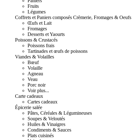
Paniers
Fruits
Légumes
Coffrets et Paniers composés
Crèmerie, Fromages & Oeufs
Œufs et Lait
Fromages
Desserts et Yaourts
Poissons & Crustacés
Poissons frais
Tartinades et œufs de poissons
Viandes & Volailles
Bœuf
Volaille
Agneau
Veau
Porc noir
Voir plus...
Carte cadeaux
Cartes cadeaux
Épicerie salée
Pâtes, Céréales & Légumineuses
Soupes & Veloutés
Huiles & Vinaigres
Condiments & Sauces
Plats cuisinés