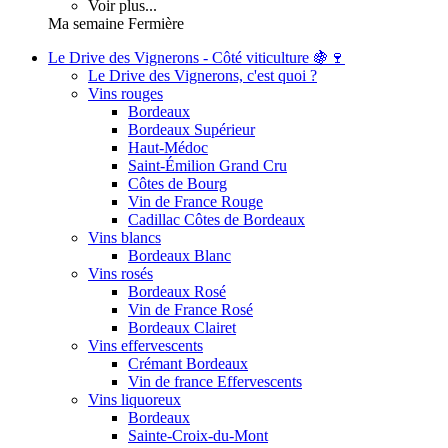
Voir plus...
Ma semaine Fermière
Le Drive des Vignerons - Côté viticulture 🍇🍷
Le Drive des Vignerons, c'est quoi ?
Vins rouges
Bordeaux
Bordeaux Supérieur
Haut-Médoc
Saint-Émilion Grand Cru
Côtes de Bourg
Vin de France Rouge
Cadillac Côtes de Bordeaux
Vins blancs
Bordeaux Blanc
Vins rosés
Bordeaux Rosé
Vin de France Rosé
Bordeaux Clairet
Vins effervescents
Crémant Bordeaux
Vin de france Effervescents
Vins liquoreux
Bordeaux
Sainte-Croix-du-Mont