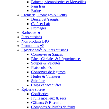
Brioche, viennoiseries et Merveilles
Pain frais
Farine
Crèmerie, Fromages & Oeufs
Dessert et Yaourts
Œufs et Lait
Fromages
Barbecue 🔥
Plats cuisinés
Nos produits BIO
Promotions 📢
Épicerie salée & Plats cuisinés
Conserves & Sauces
Pâtes, Céréales & Légumineuses
Soupes & Veloutés
Plats cuisinés
Conserves de légumes
Huiles & Vinaigres
Spiruline
Chips et cacahuètes
Épicerie sucrée
Confiseries
Fruits moelleux & secs
Gâteaux & Biscuits
Compotes & Purées de fruits