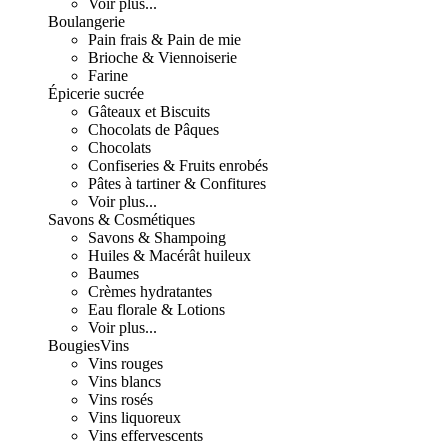
Voir plus...
Boulangerie
Pain frais & Pain de mie
Brioche & Viennoiserie
Farine
Épicerie sucrée
Gâteaux et Biscuits
Chocolats de Pâques
Chocolats
Confiseries & Fruits enrobés
Pâtes à tartiner & Confitures
Voir plus...
Savons & Cosmétiques
Savons & Shampoing
Huiles & Macérât huileux
Baumes
Crèmes hydratantes
Eau florale & Lotions
Voir plus...
Bougies
Vins
Vins rouges
Vins blancs
Vins rosés
Vins liquoreux
Vins effervescents