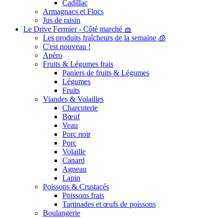
Cadillac
Armagnacs et Flocs
Jus de raisin
Le Drive Fermier - Côté marché 🧺
Les produits fraîcheurs de la semaine 🧊
C'est nouveau !
Apéro
Fruits & Légumes frais
Paniers de fruits & Légumes
Légumes
Fruits
Viandes & Volailles
Charcuterie
Bœuf
Veau
Porc noir
Porc
Volaille
Canard
Agneau
Lapin
Poissons & Crustacés
Poissons frais
Tartinades et œufs de poissons
Boulangerie