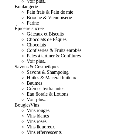
Voir plus...
Boulangerie
Pain frais & Pain de mie
Brioche & Viennoiserie
Farine
Épicerie sucrée
Gâteaux et Biscuits
Chocolats de Pâques
Chocolats
Confiseries & Fruits enrobés
Pâtes à tartiner & Confitures
Voir plus...
Savons & Cosmétiques
Savons & Shampoing
Huiles & Macérât huileux
Baumes
Crèmes hydratantes
Eau florale & Lotions
Voir plus...
Bougies
Vins
Vins rouges
Vins blancs
Vins rosés
Vins liquoreux
Vins effervescents