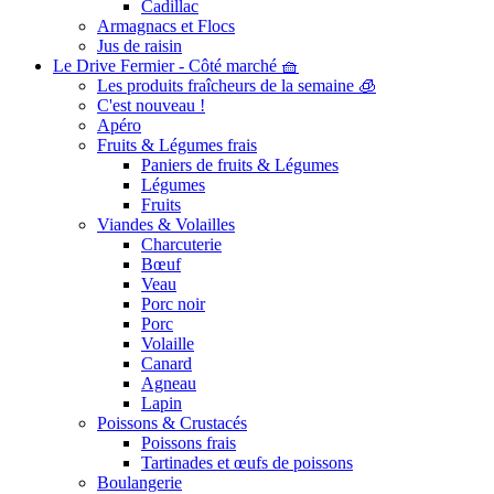
Cadillac
Armagnacs et Flocs
Jus de raisin
Le Drive Fermier - Côté marché 🧺
Les produits fraîcheurs de la semaine 🧊
C'est nouveau !
Apéro
Fruits & Légumes frais
Paniers de fruits & Légumes
Légumes
Fruits
Viandes & Volailles
Charcuterie
Bœuf
Veau
Porc noir
Porc
Volaille
Canard
Agneau
Lapin
Poissons & Crustacés
Poissons frais
Tartinades et œufs de poissons
Boulangerie