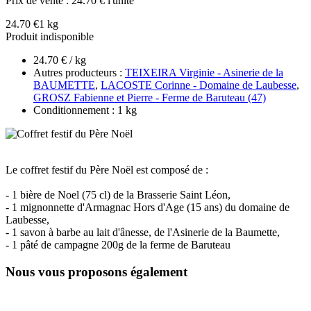
Prix de vente :
24.70 € l'unité
24.70 €
1 kg
Produit indisponible
24.70 € / kg
Autres producteurs :
TEIXEIRA Virginie - Asinerie de la
BAUMETTE
,
LACOSTE Corinne - Domaine de Laubesse
,
GROSZ Fabienne et Pierre - Ferme de Baruteau (47)
Conditionnement : 1 kg
Le coffret festif du Père Noël est composé de :
- 1 bière de Noel (75 cl) de la Brasserie Saint Léon,
- 1 mignonnette d'Armagnac Hors d'Age (15 ans) du domaine de
Laubesse,
- 1 savon à barbe au lait d'ânesse, de l'Asinerie de la Baumette,
- 1 pâté de campagne 200g de la ferme de Baruteau
Nous vous proposons également