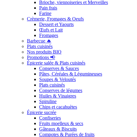
Brioche, viennoiseries et Merveilles
Pain frais
Farine
Crèmerie, Fromages & Oeufs
Dessert et Yaourts
Œufs et Lait
Fromages
Barbecue 🔥
Plats cuisinés
Nos produits BIO
Promotions 📢
Épicerie salée & Plats cuisinés
Conserves & Sauces
Pâtes, Céréales & Légumineuses
Soupes & Veloutés
Plats cuisinés
Conserves de légumes
Huiles & Vinaigres
Spiruline
Chips et cacahuètes
Épicerie sucrée
Confiseries
Fruits moelleux & secs
Gâteaux & Biscuits
Compotes & Purées de fruits