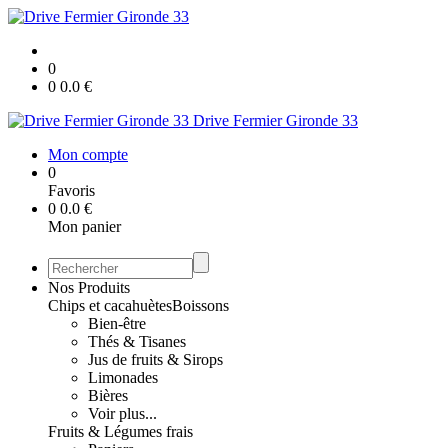
0
0
0.0
€
Drive Fermier Gironde 33
Mon compte
0
Favoris
0
0.0
€
Mon panier
Nos Produits
Chips et cacahuètes
Boissons
Bien-être
Thés & Tisanes
Jus de fruits & Sirops
Limonades
Bières
Voir plus...
Fruits & Légumes frais