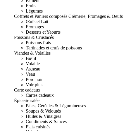
Paniers
Fruits
Légumes
Coffrets et Paniers composés
Crèmerie, Fromages & Oeufs
Œufs et Lait
Fromages
Desserts et Yaourts
Poissons & Crustacés
Poissons frais
Tartinades et œufs de poissons
Viandes & Volailles
Bœuf
Volaille
Agneau
Veau
Porc noir
Voir plus...
Carte cadeaux
Cartes cadeaux
Épicerie salée
Pâtes, Céréales & Légumineuses
Soupes & Veloutés
Huiles & Vinaigres
Condiments & Sauces
Plats cuisinés