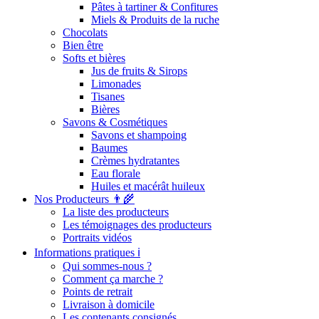
Pâtes à tartiner & Confitures
Miels & Produits de la ruche
Chocolats
Bien être
Softs et bières
Jus de fruits & Sirops
Limonades
Tisanes
Bières
Savons & Cosmétiques
Savons et shampoing
Baumes
Crèmes hydratantes
Eau florale
Huiles et macérât huileux
Nos Producteurs 👨‍🌾
La liste des producteurs
Les témoignages des producteurs
Portraits vidéos
Informations pratiques ℹ️
Qui sommes-nous ?
Comment ça marche ?
Points de retrait
Livraison à domicile
Les contenants consignés