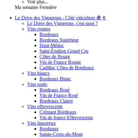
Voir plus...
Ma semaine Fermière
Le Drive des Vignerons - Côté viticulture 🍇🍷
Le Drive des Vignerons, c'est quoi ?
Vins rouges
Bordeaux
Bordeaux Supérieur
Haut-Médoc
Saint-Émilion Grand Cru
Côtes de Bourg
Vin de France Rouge
Cadillac Côtes de Bordeaux
Vins blancs
Bordeaux Blanc
Vins rosés
Bordeaux Rosé
Vin de France Rosé
Bordeaux Clairet
Vins effervescents
Crémant Bordeaux
Vin de france Effervescents
Vins liquoreux
Bordeaux
Sainte-Croix-du-Mont