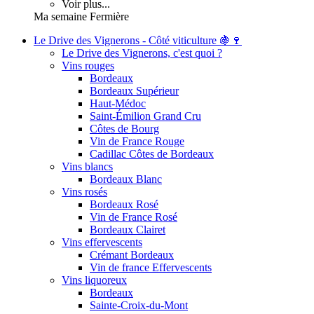
Voir plus...
Ma semaine Fermière
Le Drive des Vignerons - Côté viticulture 🍇🍷
Le Drive des Vignerons, c'est quoi ?
Vins rouges
Bordeaux
Bordeaux Supérieur
Haut-Médoc
Saint-Émilion Grand Cru
Côtes de Bourg
Vin de France Rouge
Cadillac Côtes de Bordeaux
Vins blancs
Bordeaux Blanc
Vins rosés
Bordeaux Rosé
Vin de France Rosé
Bordeaux Clairet
Vins effervescents
Crémant Bordeaux
Vin de france Effervescents
Vins liquoreux
Bordeaux
Sainte-Croix-du-Mont