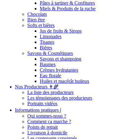
Pâtes à tartiner & Confitures
Miels & Produits de la ruche
Chocolats
Bien être
Softs et bières
Jus de fruits & Sirops
Limonades
Tisanes
Bières
Savons & Cosmétiques
Savons et shampoing
Baumes
Crèmes hydratantes
Eau florale
Huiles et macérât huileux
Nos Producteurs 👨‍🌾
La liste des producteurs
Les témoignages des producteurs
Portraits vidéos
Informations pratiques ℹ️
Qui sommes-nous ?
Comment ça marche ?
Points de retrait
Livraison à domicile
Les contenants consignés