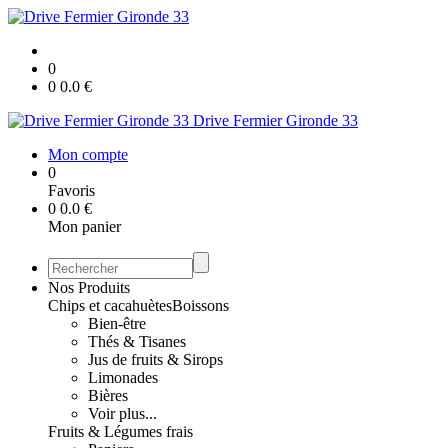
0
0
0.0
€
Drive Fermier Gironde 33
Mon compte
0
Favoris
0
0.0
€
Mon panier
Nos Produits
Chips et cacahuètes
Boissons
Bien-être
Thés & Tisanes
Jus de fruits & Sirops
Limonades
Bières
Voir plus...
Fruits & Légumes frais