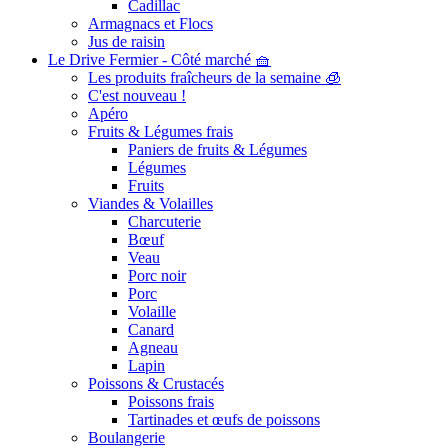
Cadillac
Armagnacs et Flocs
Jus de raisin
Le Drive Fermier - Côté marché 🧺
Les produits fraîcheurs de la semaine 🧊
C'est nouveau !
Apéro
Fruits & Légumes frais
Paniers de fruits & Légumes
Légumes
Fruits
Viandes & Volailles
Charcuterie
Bœuf
Veau
Porc noir
Porc
Volaille
Canard
Agneau
Lapin
Poissons & Crustacés
Poissons frais
Tartinades et œufs de poissons
Boulangerie