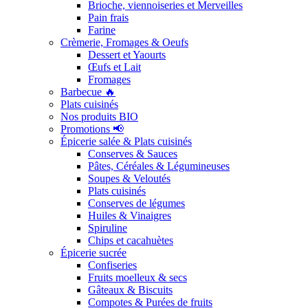
Brioche, viennoiseries et Merveilles
Pain frais
Farine
Crèmerie, Fromages & Oeufs
Dessert et Yaourts
Œufs et Lait
Fromages
Barbecue 🔥
Plats cuisinés
Nos produits BIO
Promotions 📢
Épicerie salée & Plats cuisinés
Conserves & Sauces
Pâtes, Céréales & Légumineuses
Soupes & Veloutés
Plats cuisinés
Conserves de légumes
Huiles & Vinaigres
Spiruline
Chips et cacahuètes
Épicerie sucrée
Confiseries
Fruits moelleux & secs
Gâteaux & Biscuits
Compotes & Purées de fruits