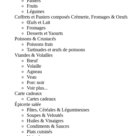
Paniers
Fruits
Légumes
Coffrets et Paniers composés
Crèmerie, Fromages & Oeufs
Œufs et Lait
Fromages
Desserts et Yaourts
Poissons & Crustacés
Poissons frais
Tartinades et œufs de poissons
Viandes & Volailles
Bœuf
Volaille
Agneau
Veau
Porc noir
Voir plus...
Carte cadeaux
Cartes cadeaux
Épicerie salée
Pâtes, Céréales & Légumineuses
Soupes & Veloutés
Huiles & Vinaigres
Condiments & Sauces
Plats cuisinés