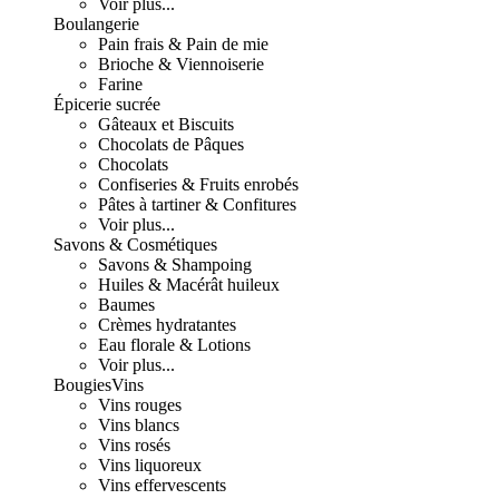
Voir plus...
Boulangerie
Pain frais & Pain de mie
Brioche & Viennoiserie
Farine
Épicerie sucrée
Gâteaux et Biscuits
Chocolats de Pâques
Chocolats
Confiseries & Fruits enrobés
Pâtes à tartiner & Confitures
Voir plus...
Savons & Cosmétiques
Savons & Shampoing
Huiles & Macérât huileux
Baumes
Crèmes hydratantes
Eau florale & Lotions
Voir plus...
Bougies
Vins
Vins rouges
Vins blancs
Vins rosés
Vins liquoreux
Vins effervescents